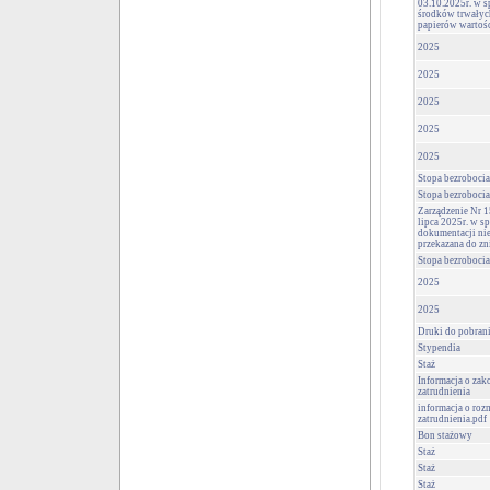
03.10.2025r. w s
środków trwałych
papierów wartoś
2025
2025
2025
2025
2025
Stopa bezrobocia
Stopa bezrobocia
Zarządzenie Nr 1
lipca 2025r. w s
dokumentacji nie
przekazana do zn
Stopa bezrobocia
2025
2025
Druki do pobran
Stypendia
Staż
Informacja o za
zatrudnienia
informacja o roz
zatrudnienia.pdf
Bon stażowy
Staż
Staż
Staż