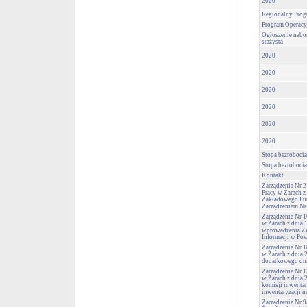
2020
Regionalny Prog
Program Operacy
Ogłoszenie nabor
stażysta
2020
2020
2020
2020
2020
2020
Stopa bezrobocia
Stopa bezrobocia
Kontakt
Zarządzenia Nr 
Pracy w Żarach z
Zakładowego Fu
Zarządzeniem Nr
Zarządzenie Nr 
w Żarach z dnia 
wprowadzenia Zi
Informacji w Po
Zarządzenie Nr 
w Żarach z dnia 
dodatkowego dni
Zarządzenie Nr 
w Żarach z dnia 
komisji inwentar
inwentaryzacji m
Zarządzenie Nr 