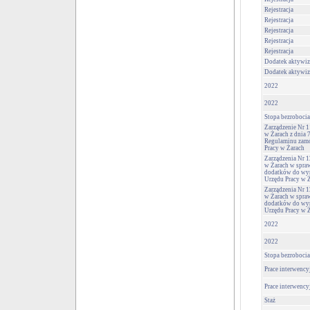
Rejestracja
Rejestracja
Rejestracja
Rejestracja
Rejestracja
Dodatek aktywiz
Dodatek aktywiz
2022
2022
Stopa bezrobocia
Zarządzenie Nr 
w Żarach z dnia 
Regulaminu zam
Pracy w Żarach
Zarządzenia Nr 
w Żarach w spra
dodatków do wy
Urzędu Pracy w 
Zarządzenia Nr 
w Żarach w spra
dodatków do wy
Urzędu Pracy w 
2022
2022
Stopa bezrobocia
Prace interwency
Prace interwency
Staż