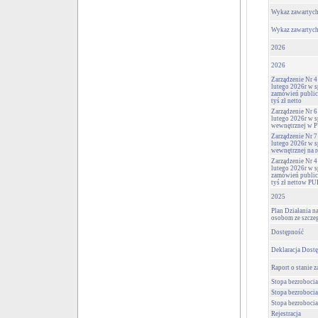
Wykaz zawartyc
Wykaz zawartyc
2026
2026
Zarządzenie Nr 4
lutego 2026r w 
zamówień publicz
tyś zł netto
Zarządzenie Nr 6
lutego 2026r w s
wewnętrznej w P
Zarządzenie Nr 7
lutego 2026r w s
wewnętrznej na 
Zarządzenie Nr 4
lutego 2026r w 
zamówień publicz
tyś zł nettow PU
2025
Plan Działania n
osobom ze szcze
Dostępność
Deklaracja Dost
Raport o stanie 
Stopa bezrobocia
Stopa bezrobocia
Stopa bezrobocia
Rejestracja