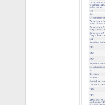
Zarządzenie Nr 
ustalenia dokume
rachunkowości
Staż
Staż
Stopa bezrobocia
Zarządzenie nr 1
Pracy w Żarach 
Zarządzenie nr 1
Pracy w Żarach 
Zarządzenie nr 1
Pracy w Żarach 
Staż
Stopa bezrobocia
2023
2024
2024
Stopa bezrobocia
Stopa bezrobocia
Staż
Rejestracja
Rejestracja
Dodatek aktywiz
Dodatek aktywiz
2024
2024
Zarządzenie Nr 1
października 202
aktywów i pasyw