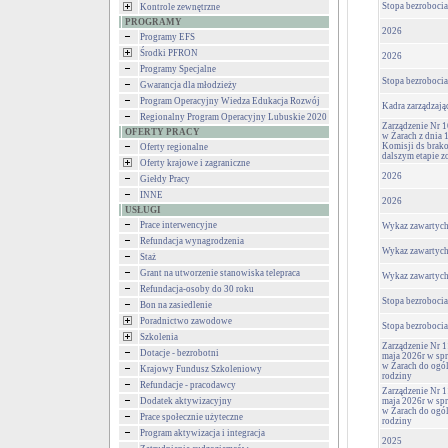
Stopa bezrobocia
Kontrole zewnętrzne
PROGRAMY
2026
Programy EFS
Środki PFRON
2026
Programy Specjalne
Stopa bezrobocia
Gwarancja dla młodzieży
Program Operacyjny Wiedza Edukacja Rozwój
Kadra zarządzają
Regionalny Program Operacyjny Lubuskie 2020
Zarządzenie Nr 
OFERTY PRACY
w Żarach z dnia 
Komisji ds brako
Oferty regionalne
dalszym etapie zo
Oferty krajowe i zagraniczne
2026
Giełdy Pracy
INNE
2026
USŁUGI
Prace interwencyjne
Wykaz zawartyc
Refundacja wynagrodzenia
Wykaz zawartyc
Staż
Grant na utworzenie stanowiska telepraca
Wykaz zawartyc
Refundacja-osoby do 30 roku
Stopa bezrobocia
Bon na zasiedlenie
Poradnictwo zawodowe
Stopa bezrobocia
Szkolenia
Zarządzenie Nr 1
Dotacje - bezrobotni
maja 2026r w sp
w Żarach do ogól
Krajowy Fundusz Szkoleniowy
rodziny
Refundacje - pracodawcy
Zarządzenie Nr 1
Dodatek aktywizacyjny
maja 2026r w sp
w Żarach do ogól
Prace społecznie użyteczne
rodziny
Program aktywizacja i integracja
2025