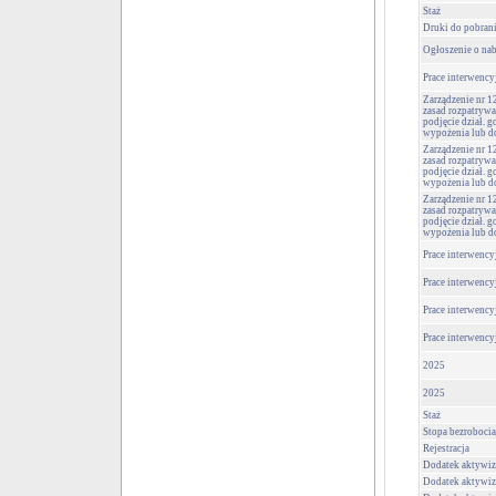
Staż
Druki do pobrania
Ogłoszenie o nab
Prace interwency
Zarządzenie nr 1
zasad rozpatryw
podjęcie dział. 
wypożenia lub d
Zarządzenie nr 1
zasad rozpatryw
podjęcie dział. 
wypożenia lub d
Zarządzenie nr 1
zasad rozpatryw
podjęcie dział. 
wypożenia lub d
Prace interwency
Prace interwency
Prace interwency
Prace interwency
2025
2025
Staż
Stopa bezrobocia
Rejestracja
Dodatek aktywiz
Dodatek aktywiz