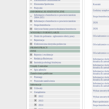
Zatrudnienie cudzoziemców
Ekonomia Społeczna
Kontakt
Pożyczki
Godziny urzędo
INFORMACJE STATYSTYCZNE
Informacje o bezrobociu w powiecie żarskim
Stopa bezrobocia
2004-2011
Informacje o bezrobociu w powiecie żarskim
2026
Stopa bezrobocia
2026
Aktywne formy przeciwdziałania bezrobociu
WNIOSKI I FORMULARZE
Oświadczenie o s
Druki do pobrania - zgłoszenie oferty pracy
Rejestracja
Elektroniczna skrzynka podawcza
Oświadczenie o s
PRAWO PRACY
INNE
Oświadczenie o s
Rejestry i ewidencje
Redakcja Biuletynu
Informacja o kol
doradca ds zatru
Instrukcja obsługi biuletynu
Informacja o kol
Urzędy Centralne
doradca ds zatru
Spis adresów
Informacja o kol
Zamówienia publiczne
doradca ds zatru
Przetargi
Informacja o kol
doradca ds zatru
Pozostałe zamówienia
Informacja o kol
Informacje
doradca ds zatru
Uchwały
Wykaz zawartyc
Zarządzenia
2012
Wykaz zawartyc
2013
Prace społecznie
2014
Stopa bezrobocia