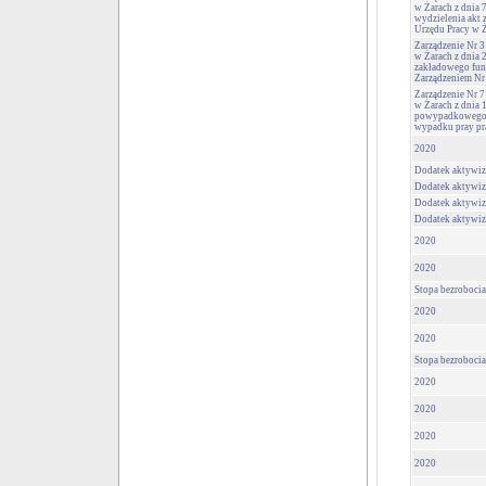
w Żarach z dnia 7
wydzielenia akt
Urzędu Pracy w Ż
Zarządzenie Nr 
w Żarach z dnia 
zakładowego fun
Zarządzeniem Nr 
Zarządzenie Nr 7
w Żarach z dnia 
powypadkowego d
wypadku pray pr
2020
Dodatek aktywiz
Dodatek aktywiz
Dodatek aktywiz
Dodatek aktywiz
2020
2020
Stopa bezrobocia
2020
2020
Stopa bezrobocia
2020
2020
2020
2020