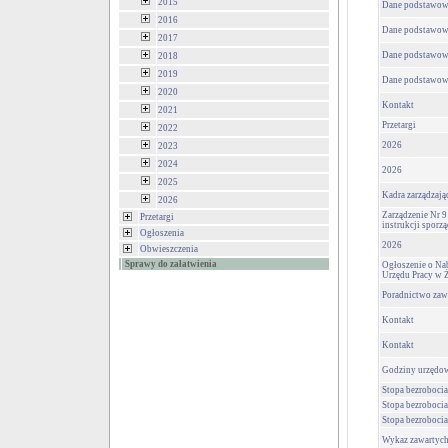
2015
Dane podstawow
2016
Dane podstawow
2017
Dane podstawow
2018
2019
Dane podstawow
2020
Kontakt
2021
Przetargi
2022
2026
2023
2024
2026
2025
Kadra zarządzają
2026
Zarządzenie Nr 9
Przetargi
instrukcji sporz
Ogłoszenia
2026
Obwieszczenia
Sprawy do załatwienia
Ogłoszenie o Na
Urzędu Pracy w 
Poradnictwo za
Kontakt
Kontakt
Godziny urzędo
Stopa bezrobocia
Stopa bezrobocia
Stopa bezrobocia
Wykaz zawartyc