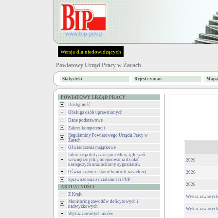
Wersja dla niedowidzących
Powiatowy Urząd Pracy w Żarach
Statystyki
Rejestr zmian
Mapa 
POWIATOWY URZĄD PRACY
Dostępność
Obsługa osób uprawnionych
Dane podstawowe
Zakres kompetencji
Regulaminy Powiatowego Urzędu Pracy w
Żarach
Oświadczenia majątkowe
Informacja dotycząca procedury zgłoszeń
wewnętrznych, podejmowania działań
2026
następczych oraz ochrony sygnalistów
Oświadczenie o stanie kontroli zarządczej
2026
Sprawozdania z działalności PUP
2026
AKTUALNOŚCI
Z Kraju
Wykaz zawartyc
Monitoring zawodów deficytowych i
nadwyżkowych
Wykaz zawartyc
Wykaz zawartych umów