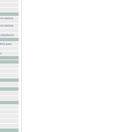
ecie żarskim
ecie żarskim
a bezrobociu
ferty pracy
za