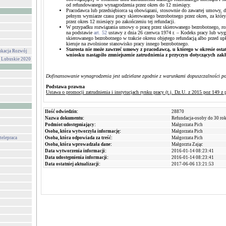
od refundowanego wynagrodzenia przez okres do 12 miesięcy.
Pracodawca lub przedsiębiorca są obowiązani, stosownie do zawartej umowy, 
pełnym wymiarze czasu pracy skierowanego bezrobotnego przez okres, za który
przez okres 12 miesięcy po zakończeniu tej refundacji.
W przypadku rozwiązania umowy o pracę przez skierowanego bezrobotnego, r
na podstawie
art. 52
ustawy z dnia 26 czerwca 1974 r. – Kodeks pracy lub wyg
skierowanego bezrobotnego w trakcie okresu objętego refundacją albo przed u
kieruje na zwolnione stanowisko pracy innego bezrobotnego.
Starosta nie może zawrzeć umowy z pracodawcą, u którego w okresie ostat
ukacja Rozwój
wniosku nastąpiło zmniejszenie zatrudnienia z przyczyn dotyczących zak
y Lubuskie 2020
Dofinansowanie wynagrodzenia jest udzielane zgodnie z warunkami dopuszczalności p
Podstawa prawna
Ustawa o promocji zatrudnienia i instytucjach rynku pracy (t.j. Dz.U. z 2015 poz 149 z 
Ilość odwiedzin:
28870
Nazwa dokumentu:
Refundacja-osoby do 30 ro
Podmiot udostępniający:
Małgorzata Pich
Osoba, która wytworzyła informację:
Małgorzata Pich
telepraca
Osoba, która odpowiada za treść:
Małgorzata Pich
Osoba, która wprowadzała dane:
Małgorzta Zając
Data wytworzenia informacji:
2016-01-14 08:23:41
Data udostępnienia informacji:
2016-01-14 08:23:41
Data ostatniej aktualizacji:
2017-06-06 13:21:53