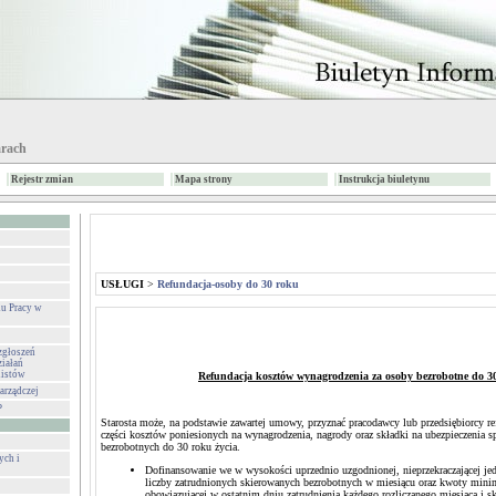
arach
Rejestr zmian
Mapa strony
Instrukcja biuletynu
USŁUGI
>
Refundacja-osoby do 30 roku
u Pracy w
zgłoszeń
iałań
listów
Refundacja kosztów wynagrodzenia za osoby bezrobotne do 30
arządczej
P
Starosta może, na podstawie zawartej umowy, przyznać pracodawcy lub przedsiębiorcy re
części kosztów poniesionych na wynagrodzenia, nagrody oraz składki na ubezpieczenia s
bezrobotnych do 30 roku życia.
ych i
Dofinansowanie we w wysokości uprzednio uzgodnionej, nieprzekraczającej jed
liczby zatrudnionych skierowanych bezrobotnych w miesiącu oraz kwoty mini
obowiązującej w ostatnim dniu zatrudnienia każdego rozliczanego miesiąca i s