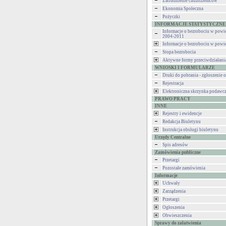
Zatrudnienie cudzoziemców
Ekonomia Społeczna
Pożyczki
INFORMACJE STATYSTYCZNE
Informacje o bezrobociu w powi
2004-2011
Informacje o bezrobociu w powi
Stopa bezrobocia
Aktywne formy przeciwdziałani
WNIOSKI I FORMULARZE
Druki do pobrania - zgłoszenie o
Rejestracja
Elektroniczna skrzynka podawc
PRAWO PRACY
INNE
Rejestry i ewidencje
Redakcja Biuletynu
Instrukcja obsługi biuletynu
Urzędy Centralne
Spis adresów
Zamówienia publiczne
Przetargi
Pozostałe zamówienia
Informacje
Uchwały
Zarządzenia
Przetargi
Ogłoszenia
Obwieszczenia
Sprawy do załatwienia