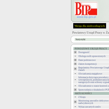
Wersja dla niedowidzących
Powiatowy Urząd Pracy w Ż
Statystyki
POWIATOWY URZĄD PRACY
Dostępność
Obsługa osób uprawnionych
Dane podstawowe
Zakres kompetencji
Regulaminy Powiatowego Urzęd
Żarach
Oświadczenia majątkowe
Informacja dotycząca procedury 
wewnętrznych, podejmowania dz
następczych oraz ochrony sygna
Oświadczenie o stanie kontroli z
Sprawozdania z działalności PU
AKTUALNOŚCI
Z Kraju
Monitoring zawodów deficytow
nadwyżkowych
Wykaz zawartych umów