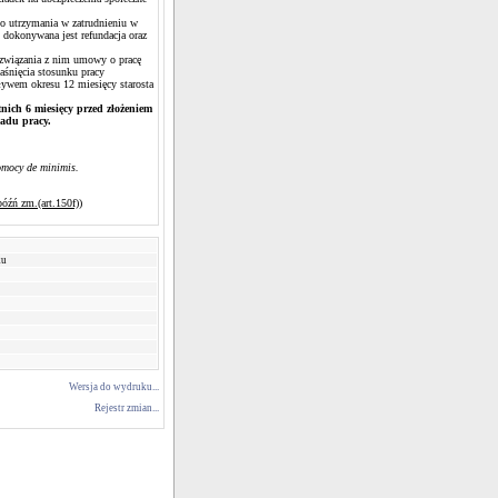
do utrzymania w zatrudnieniu w
 dokonywana jest refundacja oraz
ozwiązania z nim umowy o pracę
aśnięcia stosunku pracy
pływem okresu 12 miesięcy starosta
nich 6 miesięcy przed złożeniem
ładu pracy.
omocy de minimis.
późń zm.(art.150f))
ku
Wersja do wydruku...
Rejestr zmian...