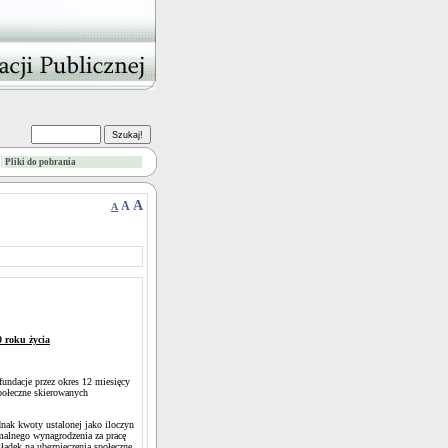
Pliki do pobrania
A
A
A
 roku życia
fundacje przez okres 12 miesięcy
połeczne skierowanych
nak kwoty ustalonej jako iloczyn
malnego wynagrodzenia za pracę
kładek na ubezpieczenia społeczne