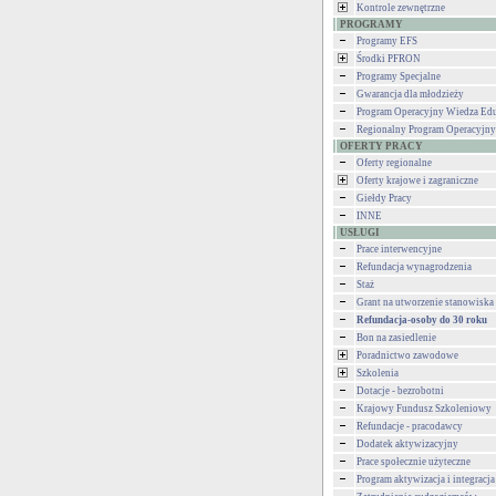
Kontrole zewnętrzne
PROGRAMY
Programy EFS
Środki PFRON
Programy Specjalne
Gwarancja dla młodzieży
Program Operacyjny Wiedza Ed
Regionalny Program Operacyjn
OFERTY PRACY
Oferty regionalne
Oferty krajowe i zagraniczne
Giełdy Pracy
INNE
USŁUGI
Prace interwencyjne
Refundacja wynagrodzenia
Staż
Grant na utworzenie stanowiska 
Refundacja-osoby do 30 roku
Bon na zasiedlenie
Poradnictwo zawodowe
Szkolenia
Dotacje - bezrobotni
Krajowy Fundusz Szkoleniowy
Refundacje - pracodawcy
Dodatek aktywizacyjny
Prace społecznie użyteczne
Program aktywizacja i integracja