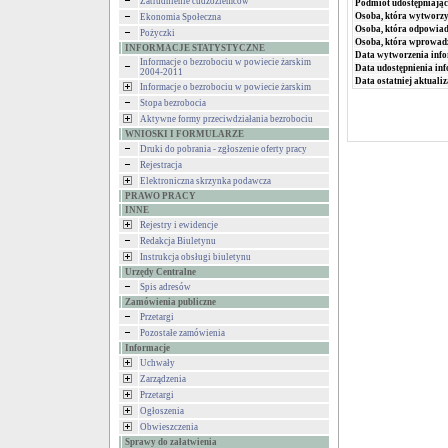
Zatrudnienie cudzoziemców
Podmiot udostępniając
Osoba, która wytworzy
Ekonomia Społeczna
Osoba, która odpowiada
Pożyczki
Osoba, która wprowad
INFORMACJE STATYSTYCZNE
Data wytworzenia info
Informacje o bezrobociu w powiecie żarskim
Data udostępnienia inf
2004-2011
Data ostatniej aktualiz
Informacje o bezrobociu w powiecie żarskim
Stopa bezrobocia
Aktywne formy przeciwdziałania bezrobociu
WNIOSKI I FORMULARZE
Druki do pobrania - zgłoszenie oferty pracy
Rejestracja
Elektroniczna skrzynka podawcza
PRAWO PRACY
INNE
Rejestry i ewidencje
Redakcja Biuletynu
Instrukcja obsługi biuletynu
Urzędy Centralne
Spis adresów
Zamówienia publiczne
Przetargi
Pozostałe zamówienia
Informacje
Uchwały
Zarządzenia
Przetargi
Ogłoszenia
Obwieszczenia
Sprawy do załatwienia