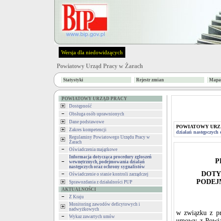
Wersja dla niedowidzących
Powiatowy Urząd Pracy w Żarach
Statystyki
Rejestr zmian
Mapa 
POWIATOWY URZĄD PRACY
Dostępność
Obsługa osób uprawnionych
Dane podstawowe
POWIATOWY URZ
Zakres kompetencji
działań następczych 
Regulaminy Powiatowego Urzędu Pracy w
Żarach
Oświadczenia majątkowe
Informacja dotycząca procedury zgłoszeń
P
wewnętrznych, podejmowania działań
następczych oraz ochrony sygnalistów
DOTY
Oświadczenie o stanie kontroli zarządczej
PODEJ
Sprawozdania z działalności PUP
AKTUALNOŚCI
Z Kraju
Monitoring zawodów deficytowych i
nadwyżkowych
w związku z pr
Wykaz zawartych umów
umowy z Powia