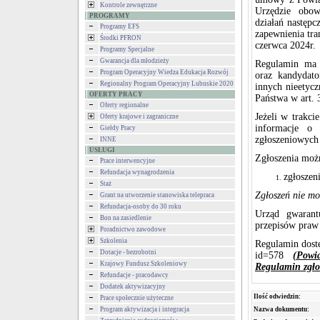
Kontrole zewnętrzne
Urzędzie obow
PROGRAMY
działań następc
Programy EFS
zapewnienia tra
Środki PFRON
czerwca 2024r.
Programy Specjalne
Gwarancja dla młodzieży
Regulamin ma 
Program Operacyjny Wiedza Edukacja Rozwój
oraz kandydato
Regionalny Program Operacyjny Lubuskie 2020
innych nieetycz
OFERTY PRACY
Państwa w art. 
Oferty regionalne
Jeżeli w trakc
Oferty krajowe i zagraniczne
informacje o 
Giełdy Pracy
zgłoszeniowych
INNE
USŁUGI
Zgłoszenia możn
Prace interwencyjne
Refundacja wynagrodzenia
zgłoszen
Staż
Zgłoszeń nie m
Grant na utworzenie stanowiska telepraca
Refundacja-osoby do 30 roku
Urząd gwarant
Bon na zasiedlenie
przepisów praw 
Poradnictwo zawodowe
Szkolenia
Regulamin dostę
Dotacje - bezrobotni
id=578
(Powi
Krajowy Fundusz Szkoleniowy
Regulamin zgło
Refundacje - pracodawcy
Dodatek aktywizacyjny
Ilość odwiedzin:
Prace społecznie użyteczne
Program aktywizacja i integracja
Nazwa dokumentu: