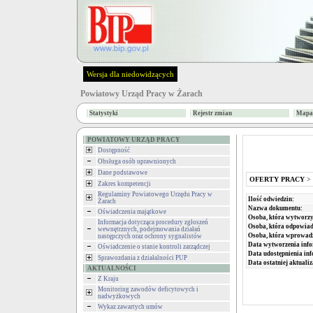
Wersja dla niedowidzących
Powiatowy Urząd Pracy w Żarach
Statystyki
Rejestr zmian
Mapa 
POWIATOWY URZĄD PRACY
Dostępność
Obsługa osób uprawnionych
Dane podstawowe
OFERTY PRACY
>
Zakres kompetencji
Regulaminy Powiatowego Urzędu Pracy w
Ilość odwiedzin:
Żarach
Nazwa dokumentu:
Oświadczenia majątkowe
Osoba, która wytworzy
Informacja dotycząca procedury zgłoszeń
Osoba, która odpowiada
wewnętrznych, podejmowania działań
Osoba, która wprowad
następczych oraz ochrony sygnalistów
Data wytworzenia info
Oświadczenie o stanie kontroli zarządczej
Data udostępnienia inf
Sprawozdania z działalności PUP
Data ostatniej aktualiz
AKTUALNOŚCI
Z Kraju
Monitoring zawodów deficytowych i
nadwyżkowych
Wykaz zawartych umów