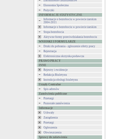
Zatrudnienie cudzoziemców
Ekonomia Społeczna
Pożyczki
INFORMACJE STATYSTYCZNE
Informacje o bezrobociu w powiecie żarskim
2004-2011
Informacje o bezrobociu w powiecie żarskim
Stopa bezrobocia
Aktywne formy przeciwdziałania bezrobociu
WNIOSKI I FORMULARZE
Druki do pobrania - zgłoszenie oferty pracy
Rejestracja
Elektroniczna skrzynka podawcza
PRAWO PRACY
INNE
Rejestry i ewidencje
Redakcja Biuletynu
Instrukcja obsługi biuletynu
Urzędy Centralne
Spis adresów
Zamówienia publiczne
Przetargi
Pozostałe zamówienia
Informacje
Uchwały
Zarządzenia
Przetargi
Ogłoszenia
Obwieszczenia
Sprawy do załatwienia