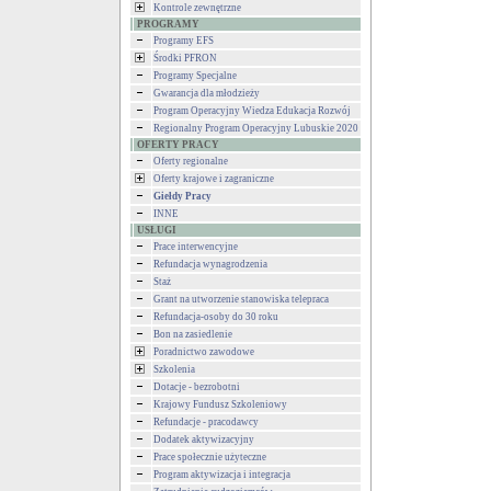
Kontrole zewnętrzne
PROGRAMY
Programy EFS
Środki PFRON
Programy Specjalne
Gwarancja dla młodzieży
Program Operacyjny Wiedza Edukacja Rozwój
Regionalny Program Operacyjny Lubuskie 2020
OFERTY PRACY
Oferty regionalne
Oferty krajowe i zagraniczne
Giełdy Pracy
INNE
USŁUGI
Prace interwencyjne
Refundacja wynagrodzenia
Staż
Grant na utworzenie stanowiska telepraca
Refundacja-osoby do 30 roku
Bon na zasiedlenie
Poradnictwo zawodowe
Szkolenia
Dotacje - bezrobotni
Krajowy Fundusz Szkoleniowy
Refundacje - pracodawcy
Dodatek aktywizacyjny
Prace społecznie użyteczne
Program aktywizacja i integracja