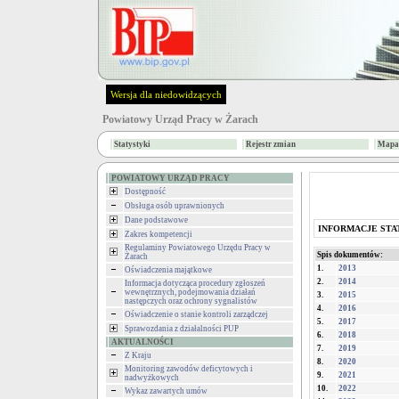
Wersja dla niedowidzących
Powiatowy Urząd Pracy w Żarach
Statystyki
Rejestr zmian
Mapa 
POWIATOWY URZĄD PRACY
Dostępność
Obsługa osób uprawnionych
Dane podstawowe
INFORMACJE ST
Zakres kompetencji
Regulaminy Powiatowego Urzędu Pracy w
Spis dokumentów:
Żarach
1.
2013
Oświadczenia majątkowe
2.
2014
Informacja dotycząca procedury zgłoszeń
wewnętrznych, podejmowania działań
3.
2015
następczych oraz ochrony sygnalistów
4.
2016
Oświadczenie o stanie kontroli zarządczej
5.
2017
Sprawozdania z działalności PUP
6.
2018
AKTUALNOŚCI
7.
2019
Z Kraju
8.
2020
Monitoring zawodów deficytowych i
9.
2021
nadwyżkowych
10.
2022
Wykaz zawartych umów