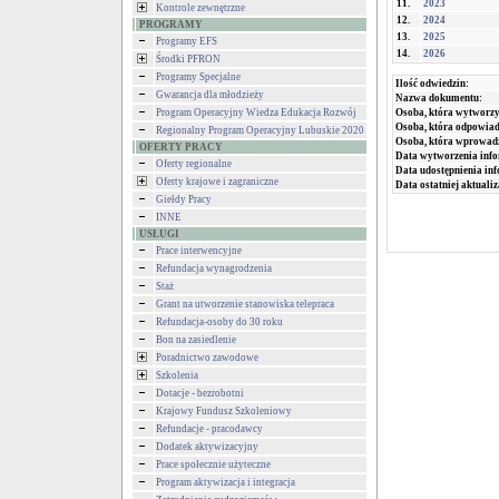
11.
2023
Kontrole zewnętrzne
12.
2024
PROGRAMY
13.
2025
Programy EFS
14.
2026
Środki PFRON
Programy Specjalne
Ilość odwiedzin:
Gwarancja dla młodzieży
Nazwa dokumentu:
Program Operacyjny Wiedza Edukacja Rozwój
Osoba, która wytworzy
Osoba, która odpowiada
Regionalny Program Operacyjny Lubuskie 2020
Osoba, która wprowad
OFERTY PRACY
Data wytworzenia info
Oferty regionalne
Data udostępnienia inf
Oferty krajowe i zagraniczne
Data ostatniej aktualiz
Giełdy Pracy
INNE
USŁUGI
Prace interwencyjne
Refundacja wynagrodzenia
Staż
Grant na utworzenie stanowiska telepraca
Refundacja-osoby do 30 roku
Bon na zasiedlenie
Poradnictwo zawodowe
Szkolenia
Dotacje - bezrobotni
Krajowy Fundusz Szkoleniowy
Refundacje - pracodawcy
Dodatek aktywizacyjny
Prace społecznie użyteczne
Program aktywizacja i integracja