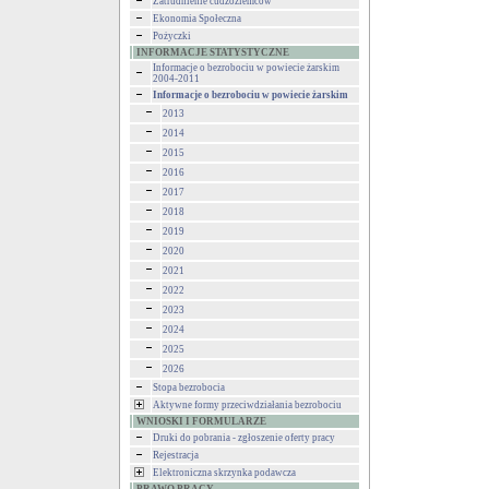
Zatrudnienie cudzoziemców
Ekonomia Społeczna
Pożyczki
INFORMACJE STATYSTYCZNE
Informacje o bezrobociu w powiecie żarskim
2004-2011
Informacje o bezrobociu w powiecie żarskim
2013
2014
2015
2016
2017
2018
2019
2020
2021
2022
2023
2024
2025
2026
Stopa bezrobocia
Aktywne formy przeciwdziałania bezrobociu
WNIOSKI I FORMULARZE
Druki do pobrania - zgłoszenie oferty pracy
Rejestracja
Elektroniczna skrzynka podawcza