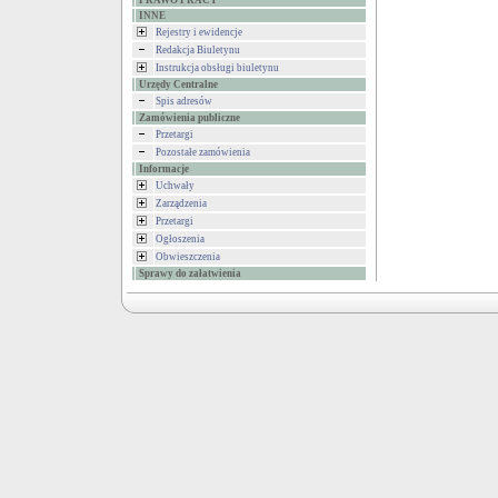
PRAWO PRACY
INNE
Rejestry i ewidencje
Redakcja Biuletynu
Instrukcja obsługi biuletynu
Urzędy Centralne
Spis adresów
Zamówienia publiczne
Przetargi
Pozostałe zamówienia
Informacje
Uchwały
Zarządzenia
Przetargi
Ogłoszenia
Obwieszczenia
Sprawy do załatwienia