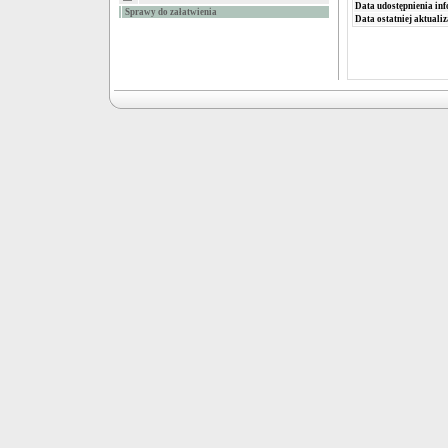
Data udostępnienia inf
Sprawy do załatwienia
Data ostatniej aktualiz