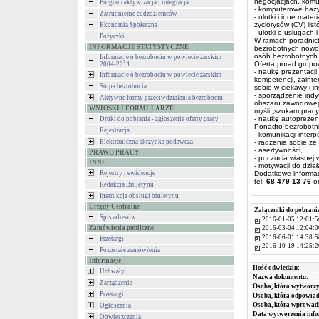
negocjacjach, komun
Program aktywizacja i integracja
- komputerowe bazy
Zatrudnienie cudzoziemców
- ulotki i inne mat
życiorysów (CV) li
Ekonomia Społeczna
- ulotki o usługach 
Pożyczki
W ramach poradnic
INFORMACJE STATYSTYCZNE
bezrobotnych nowo 
osób bezrobotnych 
Informacje o bezrobociu w powiecie żarskim
Oferta porad grupo
2004-2011
- naukę prezentacji
Informacje o bezrobociu w powiecie żarskim
kompetencji, zaint
Stopa bezrobocia
sobie w ciekawy i i
- sporządzenie ind
Aktywne formy przeciwdziałania bezrobociu
obszaru zawodowego 
WNIOSKI I FORMULARZE
myśli „szukam pracy 
- naukę autoprezen
Druki do pobrania - zgłoszenie oferty pracy
Ponadto bezrobotni
Rejestracja
- komunikacji interp
Elektroniczna skrzynka podawcza
- radzenia sobie ze
- asertywności,
PRAWO PRACY
- poczucia własnej w
INNE
- motywacji do dział
Rejestry i ewidencje
Dodatkowe informac
tel.
68 479 13 76
or
Redakcja Biuletynu
Instrukcja obsługi biuletynu
Urzędy Centralne
Załączniki do pobrani
Spis adresów
2016-01-05 12:01:5
Zamówienia publiczne
2016-03-04 12:04:0
2016-06-01 14:38:5
Przetargi
2016-10-19 14:25:2
Pozostałe zamówienia
Informacje
Ilość odwiedzin:
Uchwały
Nazwa dokumentu:
Zarządzenia
Osoba, która wytworzy
Przetargi
Osoba, która odpowiada
Osoba, która wprowad
Ogłoszenia
Data wytworzenia info
Obwieszczenia