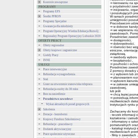
Kontrole zewnętrzne
⇒ kierowaniu na spe
o przydatności zaw
PROGRAMY
⇒ inicjowaniu, org
Programy EFS
i poszukujących pra
Środki PFRON
W ramach poradnict
umiejętności poszuk
Programy Specjalne
Pracodawcom udzi
Gwarancja dla młodzieży
⇒ w doborze kandyd
⇒ we wspieraniu ro
Program Operacyjny Wiedza Edukacja Rozwój
zawodowych. Pomoc 
Regionalny Program Operacyjny Lubuskie 2020
Poradnictwo zawodo
⇒ dostępności,
OFERTY PRACY
⇒ dobrowolności,
Oferty regionalne
⇒ równości bez wzg
Oferty krajowe i zagraniczne
etniczne, orientacj
związkową,
Giełdy Pracy
⇒ swobody wyboru z
INNE
⇒ bezpłatności ,
⇒ poufności i ochr
USŁUGI
Poradnictwo zawodo
Prace interwencyjne
Z pomocy doradcy z
⇒ z wyborem lub zm
Refundacja wynagrodzenia
⇒ planowaniem ro
Staż
⇒ wyborem kierunku 
Grant na utworzenie stanowiska telepraca
⇒ w zakresie umiej
zawodowej,
Refundacja-osoby do 30 roku
lub jeśli
Bon na zasiedlenie
⇒ chcą lepiej pozna
⇒ potrzebują inform
Poradnictwo zawodowe
możliwościach dalsz
Wykaz aktualnych porad grupowych
instytucjach rynku p
Szkolenia
Zachęcamy do korzy
Dotacje - bezrobotni
- teczek informacji
kształcenia i zatrud
Krajowy Fundusz Szkoleniowy
- informatory o szko
Refundacje - pracodawcy
pomaturalnych oraz
- katalogi instytucj
Dodatek aktywizacyjny
możliwościach przek
Prace społecznie użyteczne
- filmy o zawodach 