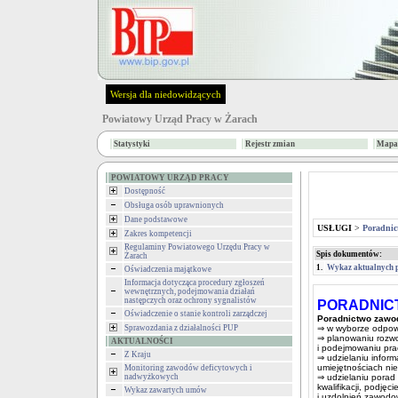
Wersja dla niedowidzących
Powiatowy Urząd Pracy w Żarach
Statystyki
Rejestr zmian
Mapa 
POWIATOWY URZĄD PRACY
Dostępność
Obsługa osób uprawnionych
Dane podstawowe
USŁUGI
>
Poradnic
Zakres kompetencji
Regulaminy Powiatowego Urzędu Pracy w
Spis dokumentów:
Żarach
1.
Wykaz aktualnych 
Oświadczenia majątkowe
Informacja dotycząca procedury zgłoszeń
wewnętrznych, podejmowania działań
następczych oraz ochrony sygnalistów
PORADNIC
Oświadczenie o stanie kontroli zarządczej
Poradnictwo zaw
Sprawozdania z działalności PUP
⇒ w wyborze odpowi
⇒ planowaniu rozw
AKTUALNOŚCI
i podejmowaniu pra
Z Kraju
⇒ udzielaniu inform
umiejętnościach ni
Monitoring zawodów deficytowych i
nadwyżkowych
⇒ udzielaniu porad
kwalifikacji, podję
Wykaz zawartych umów
i uzdolnień zawodo