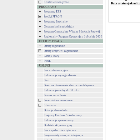
Kontrole zewnętrzne
Data ostatniej aktualiz
PROGRAMY
Programy EFS
Środki PFRON
Programy Specjalne
Gwarancja dla młodzieży
Program Operacyjny Wiedza Edukacja Rozwój
Regionalny Program Operacyjny Lubuskie 2020
OFERTY PRACY
Oferty regionalne
Oferty krajowe i zagraniczne
Giełdy Pracy
INNE
USŁUGI
Prace interwencyjne
Refundacja wynagrodzenia
Staż
Grant na utworzenie stanowiska telepraca
Refundacja-osoby do 30 roku
Bon na zasiedlenie
Poradnictwo zawodowe
Szkolenia
Dotacje - bezrobotni
Krajowy Fundusz Szkoleniowy
Refundacje - pracodawcy
Dodatek aktywizacyjny
Prace społecznie użyteczne
Program aktywizacja i integracja