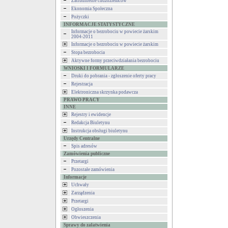
Zatrudnienie cudzoziemców
Ekonomia Społeczna
Pożyczki
INFORMACJE STATYSTYCZNE
Informacje o bezrobociu w powiecie żarskim
2004-2011
Informacje o bezrobociu w powiecie żarskim
Stopa bezrobocia
Aktywne formy przeciwdziałania bezrobociu
WNIOSKI I FORMULARZE
Druki do pobrania - zgłoszenie oferty pracy
Rejestracja
Elektroniczna skrzynka podawcza
PRAWO PRACY
INNE
Rejestry i ewidencje
Redakcja Biuletynu
Instrukcja obsługi biuletynu
Urzędy Centralne
Spis adresów
Zamówienia publiczne
Przetargi
Pozostałe zamówienia
Informacje
Uchwały
Zarządzenia
Przetargi
Ogłoszenia
Obwieszczenia
Sprawy do załatwienia