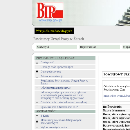
Wersja dla niedowidzących
Powiatowy Urząd Pracy w Żarach
Statystyki
Rejestr zmian
Mapa 
POWIATOWY URZĄD PRACY
Dostępność
Obsługa osób uprawnionych
Dane podstawowe
POWIATOWY URZ
Zakres kompetencji
Regulaminy Powiatowego Urzędu Pracy w
Żarach
Oświadczenia majątkow
Oświadczenia majątkowe
Powiatowego Żary
Informacja dotycząca procedury zgłoszeń
wewnętrznych, podejmowania działań
https://bip.wrota.lubus
następczych oraz ochrony sygnalistów
Oświadczenie o stanie kontroli zarządczej
Ilość odwiedzin:
Sprawozdania z działalności PUP
Nazwa dokumentu:
AKTUALNOŚCI
Osoba, która wytworzy
Z Kraju
Osoba, która odpowiada
Monitoring zawodów deficytowych i
Osoba, która wprowad
nadwyżkowych
Data wytworzenia info
Wykaz zawartych umów
Data udostępnienia inf