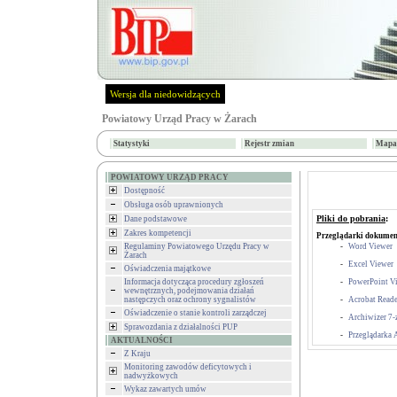
Wersja dla niedowidzących
Powiatowy Urząd Pracy w Żarach
Statystyki
Rejestr zmian
Mapa 
POWIATOWY URZĄD PRACY
Dostępność
Obsługa osób uprawnionych
Pliki do pobrania
:
Dane podstawowe
Zakres kompetencji
Przeglądarki dokume
Regulaminy Powiatowego Urzędu Pracy w
-
Word Viewer
Żarach
-
Excel Viewer
Oświadczenia majątkowe
Informacja dotycząca procedury zgłoszeń
-
PowerPoint V
wewnętrznych, podejmowania działań
następczych oraz ochrony sygnalistów
-
Acrobat Reade
Oświadczenie o stanie kontroli zarządczej
-
Archiwizer 7-
Sprawozdania z działalności PUP
-
Przeglądarka
AKTUALNOŚCI
Z Kraju
Monitoring zawodów deficytowych i
nadwyżkowych
Wykaz zawartych umów