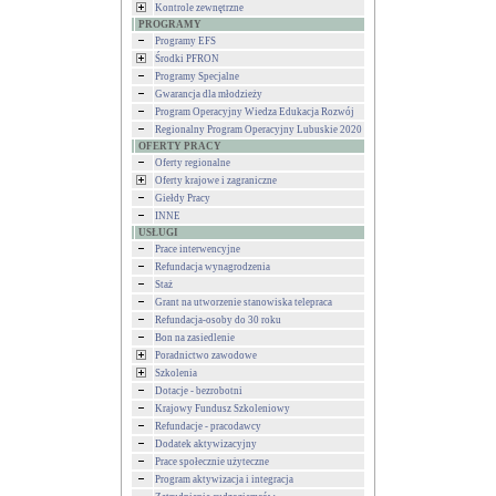
Kontrole zewnętrzne
PROGRAMY
Programy EFS
Środki PFRON
Programy Specjalne
Gwarancja dla młodzieży
Program Operacyjny Wiedza Edukacja Rozwój
Regionalny Program Operacyjny Lubuskie 2020
OFERTY PRACY
Oferty regionalne
Oferty krajowe i zagraniczne
Giełdy Pracy
INNE
USŁUGI
Prace interwencyjne
Refundacja wynagrodzenia
Staż
Grant na utworzenie stanowiska telepraca
Refundacja-osoby do 30 roku
Bon na zasiedlenie
Poradnictwo zawodowe
Szkolenia
Dotacje - bezrobotni
Krajowy Fundusz Szkoleniowy
Refundacje - pracodawcy
Dodatek aktywizacyjny
Prace społecznie użyteczne
Program aktywizacja i integracja