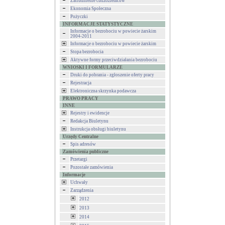
Zatrudnienie cudzoziemców
Ekonomia Społeczna
Pożyczki
INFORMACJE STATYSTYCZNE
Informacje o bezrobociu w powiecie żarskim
2004-2011
Informacje o bezrobociu w powiecie żarskim
Stopa bezrobocia
Aktywne formy przeciwdziałania bezrobociu
WNIOSKI I FORMULARZE
Druki do pobrania - zgłoszenie oferty pracy
Rejestracja
Elektroniczna skrzynka podawcza
PRAWO PRACY
INNE
Rejestry i ewidencje
Redakcja Biuletynu
Instrukcja obsługi biuletynu
Urzędy Centralne
Spis adresów
Zamówienia publiczne
Przetargi
Pozostałe zamówienia
Informacje
Uchwały
Zarządzenia
2012
2013
2014