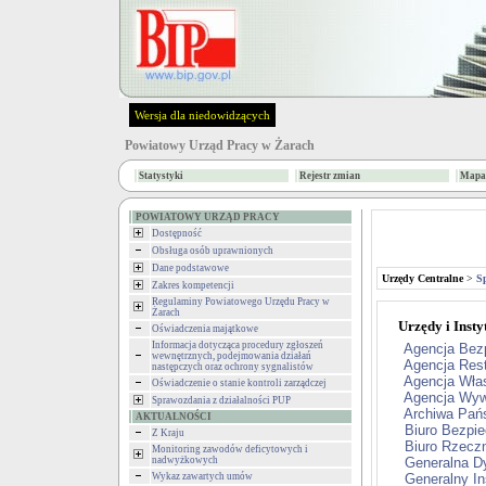
Wersja dla niedowidzących
Powiatowy Urząd Pracy w Żarach
Statystyki
Rejestr zmian
Mapa 
POWIATOWY URZĄD PRACY
Dostępność
Obsługa osób uprawnionych
Dane podstawowe
Urzędy Centralne
>
S
Zakres kompetencji
Regulaminy Powiatowego Urzędu Pracy w
Żarach
Urzędy i Instyt
Oświadczenia majątkowe
Informacja dotycząca procedury zgłoszeń
Agencja Bez
wewnętrznych, podejmowania działań
Agencja Rest
następczych oraz ochrony sygnalistów
Agencja Wła
Oświadczenie o stanie kontroli zarządczej
Agencja Wyw
Sprawozdania z działalności PUP
Archiwa Pań
AKTUALNOŚCI
Biuro Bezpi
Z Kraju
Biuro Rzecz
Monitoring zawodów deficytowych i
nadwyżkowych
Generalna Dy
Wykaz zawartych umów
Generalny I