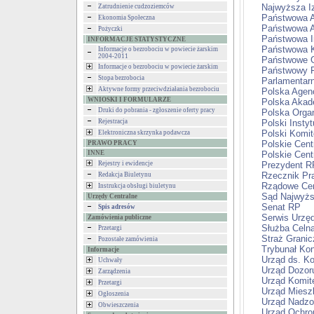
Najwyższa Iz
Zatrudnienie cudzoziemców
Państwowa A
Ekonomia Społeczna
Państwowa A
Pożyczki
Państwowa I
INFORMACJE STATYSTYCZNE
Państwowa 
Informacje o bezrobociu w powiecie żarskim
2004-2011
Państwowe 
Informacje o bezrobociu w powiecie żarskim
Państwowy F
Stopa bezrobocia
Parlamentar
Aktywne formy przeciwdziałania bezrobociu
Polska Agen
WNIOSKI I FORMULARZE
Polska Akad
Druki do pobrania - zgłoszenie oferty pracy
Polska Orga
Rejestracja
Polski Inst
Polski Komit
Elektroniczna skrzynka podawcza
Polskie Cent
PRAWO PRACY
INNE
Polskie Cent
Rejestry i ewidencje
Prezydent R
Rzecznik Pr
Redakcja Biuletynu
Rządowe Cen
Instrukcja obsługi biuletynu
Sąd Najwyż
Urzędy Centralne
Senat RP
Spis adresów
Serwis Urzę
Zamówienia publiczne
Służba Celna
Przetargi
Straż Grani
Pozostałe zamówienia
Trybunał Ko
Informacje
Urząd ds. K
Uchwały
Urząd Dozor
Zarządzenia
Urząd Komite
Przetargi
Urząd Mieszk
Ogłoszenia
Urząd Nadzo
Obwieszczenia
Urząd Ochro