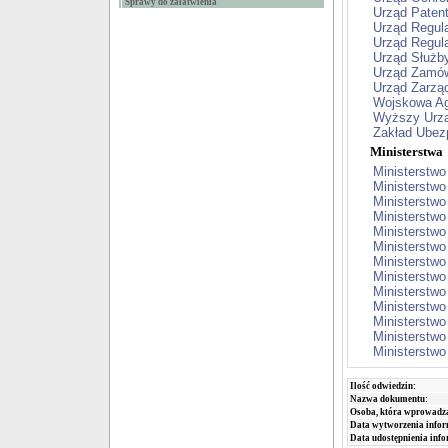
Sprawy do załatwienia
Urząd Paten
Urząd Regula
Urząd Regula
Urząd Służby
Urząd Zamów
Urząd Zarzą
Wojskowa Ag
Wyższy Urzą
Zakład Ubez
Ministerstwa
Ministerstwo
Ministerstw
Ministerstwo
Ministerstwo 
Ministerstwo
Ministerstw
Ministerstwo
Ministerstw
Ministerstwo
Ministerstw
Ministerstwo
Ministerstw
Ministerstwo
Ilość odwiedzin:
Nazwa dokumentu:
Osoba, która wprowadza
Data wytworzenia infor
Data udostępnienia info