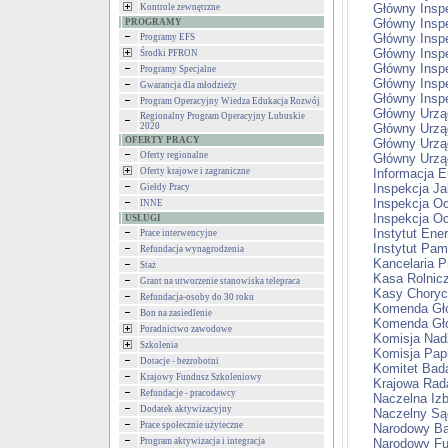
Główny Inspe
Kontrole zewnętrzne
Główny Inspe
PROGRAMY
Główny Inspe
Programy EFS
Główny Inspe
Środki PFRON
Główny Inspe
Programy Specjalne
Główny Insp
Gwarancja dla młodzieży
Główny Inspe
Program Operacyjny Wiedza Edukacja Rozwój
Główny Urząd
Regionalny Program Operacyjny Lubuskie
2020
Główny Urzą
OFERTY PRACY
Główny Urzą
Oferty regionalne
Główny Urzą
Oferty krajowe i zagraniczne
Informacja E
Inspekcja J
Giełdy Pracy
Inspekcja Oc
INNE
Inspekcja O
USŁUGI
Instytut Ene
Prace interwencyjne
Instytut Pam
Refundacja wynagrodzenia
Kancelaria P
Staż
Kasa Rolnic
Grant na utworzenie stanowiska telepraca
Kasy Chory
Refundacja-osoby do 30 roku
Komenda Głó
Bon na zasiedlenie
Komenda Głó
Poradnictwo zawodowe
Komisja Nad
Szkolenia
Komisja Papi
Dotacje - bezrobotni
Komitet Ba
Krajowy Fundusz Szkoleniowy
Krajowa Rada 
Refundacje - pracodawcy
Naczelna Iz
Dodatek aktywizacyjny
Naczelny Są
Prace społecznie użyteczne
Narodowy Ba
Program aktywizacja i integracja
Narodowy Fu