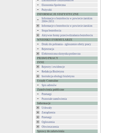
Zatrudnienie cudzoziemców
Ekonomia Społeczna
Pożyczki
INFORMACJE STATYSTYCZNE
Informacje o bezrobociu w powiecie żarskim
2004-2011
Informacje o bezrobociu w powiecie żarskim
Stopa bezrobocia
Aktywne formy przeciwdziałania bezrobociu
WNIOSKI I FORMULARZE
Druki do pobrania - zgłoszenie oferty pracy
Rejestracja
Elektroniczna skrzynka podawcza
PRAWO PRACY
INNE
Rejestry i ewidencje
Redakcja Biuletynu
Instrukcja obsługi biuletynu
Urzędy Centralne
Spis adresów
Zamówienia publiczne
Przetargi
Pozostałe zamówienia
Informacje
Uchwały
Zarządzenia
Przetargi
Ogłoszenia
Obwieszczenia
Sprawy do załatwienia