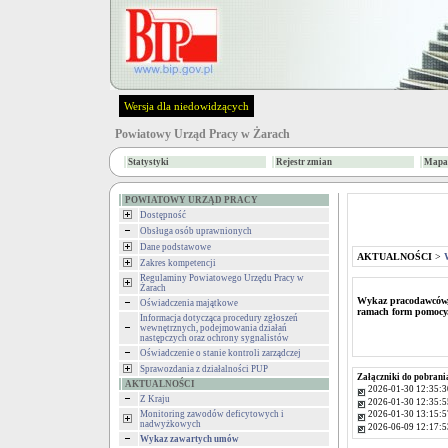
Wersja dla niedowidzących
Powiatowy Urząd Pracy w Żarach
Statystyki
Rejestr zmian
Mapa 
POWIATOWY URZĄD PRACY
Dostępność
Obsługa osób uprawnionych
Dane podstawowe
AKTUALNOŚCI
>
Zakres kompetencji
Regulaminy Powiatowego Urzędu Pracy w
Żarach
Wykaz pracodawców, 
Oświadczenia majątkowe
ramach form pomocy
Informacja dotycząca procedury zgłoszeń
wewnętrznych, podejmowania działań
następczych oraz ochrony sygnalistów
Oświadczenie o stanie kontroli zarządczej
Sprawozdania z działalności PUP
Załączniki do pobrani
AKTUALNOŚCI
2026-01-30 12:35:3
Z Kraju
2026-01-30 12:35:5
Monitoring zawodów deficytowych i
2026-01-30 13:15:5
nadwyżkowych
2026-06-09 12:17:5
Wykaz zawartych umów