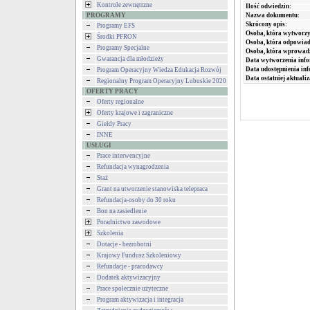
Kontrole zewnętrzne
Ilość odwiedzin:
PROGRAMY
Nazwa dokumentu:
Skrócony opis:
Programy EFS
Osoba, która wytworzy
Środki PFRON
Osoba, która odpowiada
Programy Specjalne
Osoba, która wprowad
Gwarancja dla młodzieży
Data wytworzenia info
Data udostępnienia inf
Program Operacyjny Wiedza Edukacja Rozwój
Data ostatniej aktualiz
Regionalny Program Operacyjny Lubuskie 2020
OFERTY PRACY
Oferty regionalne
Oferty krajowe i zagraniczne
Giełdy Pracy
INNE
USŁUGI
Prace interwencyjne
Refundacja wynagrodzenia
Staż
Grant na utworzenie stanowiska telepraca
Refundacja-osoby do 30 roku
Bon na zasiedlenie
Poradnictwo zawodowe
Szkolenia
Dotacje - bezrobotni
Krajowy Fundusz Szkoleniowy
Refundacje - pracodawcy
Dodatek aktywizacyjny
Prace społecznie użyteczne
Program aktywizacja i integracja