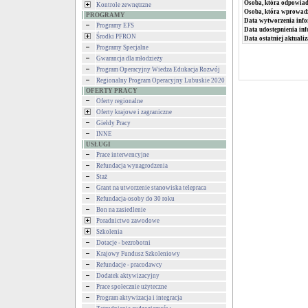
Osoba, która odpowiada
Kontrole zewnętrzne
Osoba, która wprowad
PROGRAMY
Data wytworzenia info
Programy EFS
Data udostępnienia inf
Środki PFRON
Data ostatniej aktualiz
Programy Specjalne
Gwarancja dla młodzieży
Program Operacyjny Wiedza Edukacja Rozwój
Regionalny Program Operacyjny Lubuskie 2020
OFERTY PRACY
Oferty regionalne
Oferty krajowe i zagraniczne
Giełdy Pracy
INNE
USŁUGI
Prace interwencyjne
Refundacja wynagrodzenia
Staż
Grant na utworzenie stanowiska telepraca
Refundacja-osoby do 30 roku
Bon na zasiedlenie
Poradnictwo zawodowe
Szkolenia
Dotacje - bezrobotni
Krajowy Fundusz Szkoleniowy
Refundacje - pracodawcy
Dodatek aktywizacyjny
Prace społecznie użyteczne
Program aktywizacja i integracja