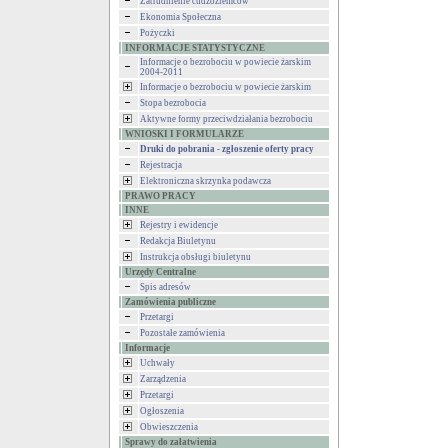
Zatrudnienie cudzoziemców
Ekonomia Społeczna
Pożyczki
INFORMACJE STATYSTYCZNE
Informacje o bezrobociu w powiecie żarskim
2004-2011
Informacje o bezrobociu w powiecie żarskim
Stopa bezrobocia
Aktywne formy przeciwdziałania bezrobociu
WNIOSKI I FORMULARZE
Druki do pobrania - zgłoszenie oferty pracy
Rejestracja
Elektroniczna skrzynka podawcza
PRAWO PRACY
INNE
Rejestry i ewidencje
Redakcja Biuletynu
Instrukcja obsługi biuletynu
Urzędy Centralne
Spis adresów
Zamówienia publiczne
Przetargi
Pozostałe zamówienia
Informacje
Uchwały
Zarządzenia
Przetargi
Ogłoszenia
Obwieszczenia
Sprawy do załatwienia