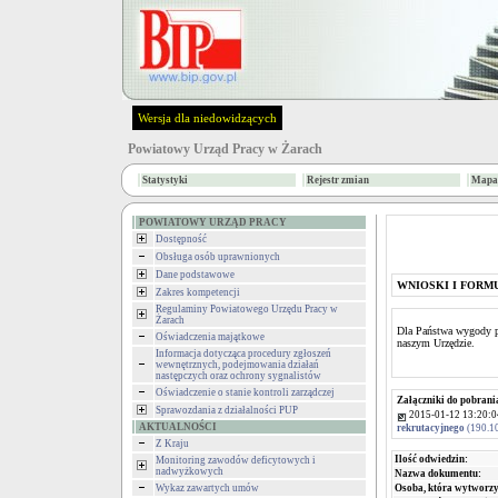
Wersja dla niedowidzących
Powiatowy Urząd Pracy w Żarach
Statystyki
Rejestr zmian
Mapa 
POWIATOWY URZĄD PRACY
Dostępność
Obsługa osób uprawnionych
Dane podstawowe
WNIOSKI I FORM
Zakres kompetencji
Regulaminy Powiatowego Urzędu Pracy w
Żarach
Dla Państwa wygody pr
Oświadczenia majątkowe
naszym Urzędzie.
Informacja dotycząca procedury zgłoszeń
wewnętrznych, podejmowania działań
następczych oraz ochrony sygnalistów
Oświadczenie o stanie kontroli zarządczej
Załączniki do pobrani
Sprawozdania z działalności PUP
2015-01-12 13:20:0
AKTUALNOŚCI
rekrutacyjnego
(190.1
Z Kraju
Ilość odwiedzin:
Monitoring zawodów deficytowych i
nadwyżkowych
Nazwa dokumentu:
Wykaz zawartych umów
Osoba, która wytworzy