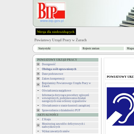
Wersja dla niedowidzących
Powiatowy Urząd Pracy w Żarach
Statystyki
Rejestr zmian
Mapa 
POWIATOWY URZĄD PRACY
Dostępność
Obsługa osób uprawnionych
Dane podstawowe
POWIATOWY URZ
Zakres kompetencji
Regulaminy Powiatowego Urzędu Pracy w
Żarach
Oświadczenia majątkowe
Informacja dotycząca procedury zgłoszeń
wewnętrznych, podejmowania działań
następczych oraz ochrony sygnalistów
Oświadczenie o stanie kontroli zarządczej
Sprawozdania z działalności PUP
AKTUALNOŚCI
Z Kraju
Monitoring zawodów deficytowych i
nadwyżkowych
Wykaz zawartych umów