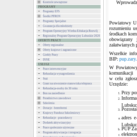
Wprowadzen
Kontrole zewnętrzne
PROGRAMY
Programy EFS
Środki PFRON
Programy Specjalne
Powiatowy Ur
Gwarancja dla młodzieży
rozumieniu u
Program Operacyjny Wiedza Edukacja Rozwój
środkach kom
Regionalny Program Operacyjny Lubuskie 2020
obowiązany 
OFERTY PRACY
załatwianych 
Oferty regionalne
Oferty krajowe i zagraniczne
Wszelkie info
Giełdy Pracy
BIP
:
pup.zary.
INNE
USŁUGI
W Powiatowym
Prace interwencyjne
komunikacji
Refundacja wynagrodzenia
w celu zgłos
Staż
Urzędzie:
Grant na utworzenie stanowiska telepraca
Refundacja-osoby do 30 roku
Przy po
Bon na zasiedlenie
Informa
Poradnictwo zawodowe
Szkolenia
Lubsku
Dotacje - bezrobotni
Pozosta
Krajowy Fundusz Szkoleniowy
adres 
Refundacje - pracodawcy
Dodatek aktywizacyjny
Lubsku
Prace społecznie użyteczne
PUP Żar
Program aktywizacja i integracja
elektro