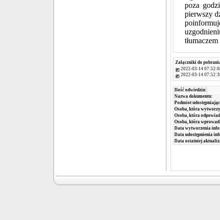
poza godz
pierwszy dz
poinformu
uzgodnieni
tłumaczem 
Załączniki do pobrani
2022-03-14 07:52:0
2022-03-14 07:52:3
Ilość odwiedzin:
Nazwa dokumentu:
Podmiot udostępniając
Osoba, która wytworzy
Osoba, która odpowiada
Osoba, która wprowad
Data wytworzenia info
Data udostępnienia inf
Data ostatniej aktualiz