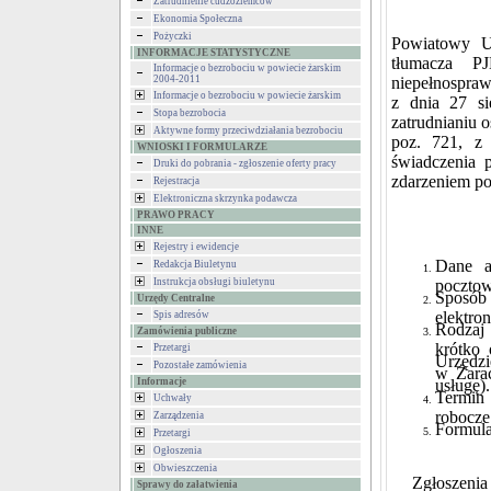
Zatrudnienie cudzoziemców
Ekonomia Społeczna
Pożyczki
Powiatowy U
INFORMACJE STATYSTYCZNE
tłumacza 
Informacje o bezrobociu w powiecie żarskim
2004-2011
niepełnospra
Informacje o bezrobociu w powiecie żarskim
z dnia 27 si
Stopa bezrobocia
zatrudnianiu o
Aktywne formy przeciwdziałania bezrobociu
poz. 721, z
WNIOSKI I FORMULARZE
świadczenia 
Druki do pobrania - zgłoszenie oferty pracy
zdarzeniem po
Rejestracja
Elektroniczna skrzynka podawcza
PRAWO PRACY
INNE
Rejestry i ewidencje
Dane a
Redakcja Biuletynu
Instrukcja obsługi biuletynu
pocztow
Sposób
Urzędy Centralne
elektro
Spis adresów
Rodzaj 
Zamówienia publiczne
krótko
Przetargi
Urzędzi
Pozostałe zamówienia
w Żarac
Informacje
usługę).
Termin 
Uchwały
robocze
Zarządzenia
Formula
Przetargi
Ogłoszenia
Obwieszczenia
Zgłoszenia
Sprawy do załatwienia