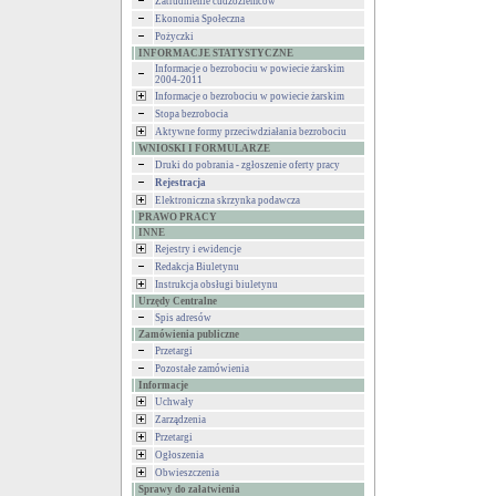
Zatrudnienie cudzoziemców
Ekonomia Społeczna
Pożyczki
INFORMACJE STATYSTYCZNE
Informacje o bezrobociu w powiecie żarskim
2004-2011
Informacje o bezrobociu w powiecie żarskim
Stopa bezrobocia
Aktywne formy przeciwdziałania bezrobociu
WNIOSKI I FORMULARZE
Druki do pobrania - zgłoszenie oferty pracy
Rejestracja
Elektroniczna skrzynka podawcza
PRAWO PRACY
INNE
Rejestry i ewidencje
Redakcja Biuletynu
Instrukcja obsługi biuletynu
Urzędy Centralne
Spis adresów
Zamówienia publiczne
Przetargi
Pozostałe zamówienia
Informacje
Uchwały
Zarządzenia
Przetargi
Ogłoszenia
Obwieszczenia
Sprawy do załatwienia