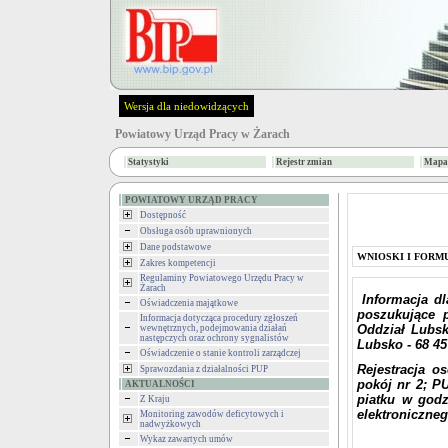
Wersja dla niedowidzących
Powiatowy Urząd Pracy w Żarach
Statystyki
Rejestr zmian
Mapa 
POWIATOWY URZĄD PRACY
Dostępność
Obsługa osób uprawnionych
Dane podstawowe
WNIOSKI I FORM
Zakres kompetencji
Regulaminy Powiatowego Urzędu Pracy w
Żarach
Informacja dl
Oświadczenia majątkowe
poszukujące 
Informacja dotycząca procedury zgłoszeń
Oddział Lubsko
wewnętrznych, podejmowania działań
następczych oraz ochrony sygnalistów
Lubsko - 68 457
Oświadczenie o stanie kontroli zarządczej
Rejestracja 
Sprawozdania z działalności PUP
pokój nr 2; P
AKTUALNOŚCI
piatku w god
Z Kraju
elektroniczneg
Monitoring zawodów deficytowych i
nadwyżkowych
Wykaz zawartych umów